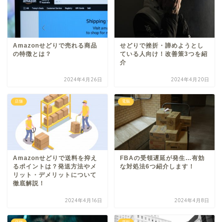
Amazonせどりで売れる商品
せどりで挫折・諦めようとし
の特徴とは？
ている人向け！改善策3つを紹
介
2024年4月26日
2024年4月20日
店舗
電脳
Amazonせどりで送料を抑え
FBAの受領遅延が発生…有効
るポイントは？発送方法やメ
な対処法6つ紹介します！
リット・デメリットについて
徹底解説！
2024年4月16日
2024年4月8日