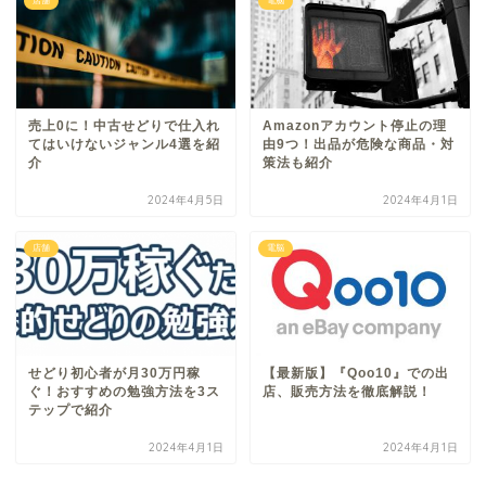
店舗
電脳
売上0に！中古せどりで仕入れ
Amazonアカウント停止の理
てはいけないジャンル4選を紹
由9つ！出品が危険な商品・対
介
策法も紹介
2024年4月5日
2024年4月1日
店舗
電脳
せどり初心者が月30万円稼
【最新版】『Qoo10』での出
ぐ！おすすめの勉強方法を3ス
店、販売方法を徹底解説！
テップで紹介
2024年4月1日
2024年4月1日