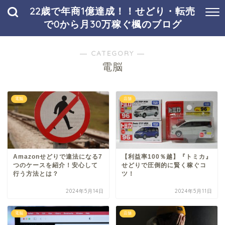
22歳で年商1億達成！！せどり・転売
で0から月30万稼ぐ楓のブログ
― CATEGORY ―
電脳
電脳
店舗
Amazonせどりで違法になる7
【利益率100％越】『トミカ』
つのケースを紹介！安心して
せどりで圧倒的に賢く稼ぐコ
行う方法とは？
ツ！
2024年5月14日
2024年5月11日
電脳
店舗