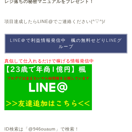
レジ落ちの秘密マニュアルをプレゼント！
項目達成したらLINE@でご連絡ください(^▽^)/
LINE＠で利益情報発信中 楓の無料せどりLINEグ
ループ
真似して仕入れるだけで稼げる情報発信中
ID検索は
「@946ouaum」で検索！