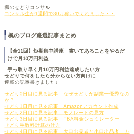
楓のせどりコンサル
コンサル生が1週間で30万稼いでくれました・・
楓のブログ厳選記事まとめ
【全11回】短期集中講座 書いてあることをやるだ
けで月10万円利益
手っ取り早く月10万円利益達成したい方
せどりで何をしたら分からない方向け
に
連載の記事書きました↓
せどり0日目に見る記事 なぜせどりが副業一優秀なの
か？
せどり1日目に見る記事 Amazonアカウント作成
せどり2日目に見る記事 モノレートの見方
せどり3日目に見る記事 FBA料金シュミレーター
せどり手数料計算の仕方
せどり4日目に見る記事 大口出品者と小口出品者 カ