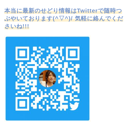
本当に最新のせどり情報はTwitterで
随時つ
ぶやいております(^▽^)/ 気軽に絡んでくだ
さいね!!!