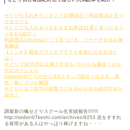
せどり仕入れ先ランキング10選紹介！利益商品を見つ
けるコツも
せどりで仕入れるべきおすすめ商品21選と見つけるコ
ツを3つ紹介！
利益商品はKeepaでこう見つける。リサーチ方法を徹
底解説
【ドンキ】最短でマジカプラチナ会員になる方法と
は！
せどりで30万円以上稼ぐ方法3パターンを解説！やり
方のポイントも
Amazonせどりのやり方5ステップ紹介！仕入れ・販
売・稼ぐコツも解説
せどりとは？在宅や副業でできるやり方や成功方法を
紹介！
調最新の楓せどりスクール生実績報告!!!!!!!
http://sedori07keshi.com/archives/9253 泥をすすれ
る覚悟がある人はやっぱり稼げますね・・・