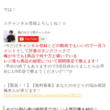
では！
☆チャンネル登録よろしくね！☆
↑今だけ
チャンネル登録
と
どの動画でもいいので一言コ
メント
そして
評価ボタンクリック
で
楓が今でも1商品で何十万と稼いでいる
レジ落ち商品の秘密について期間限定で教えます！
↑早めの終了もありますので3項目終わりましたらお早
めにLINE@で教えてください(^▽^)/
↓【緊急！！】【無料募集】あなたのせどりの悩み相談
楓本人が承ります！
http://sedori07keshi.com/archives/3613
せどり初心者は絶対見てほしい人気記事を紹介！