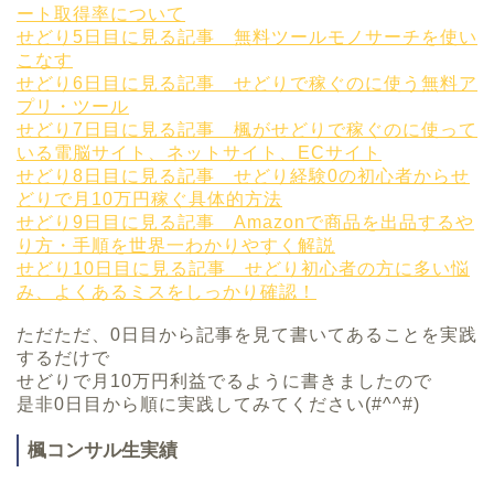
ート取得率について
せどり5日目に見る記事 無料ツールモノサーチを使い
こなす
せどり6日目に見る記事 せどりで稼ぐのに使う無料ア
プリ・ツール
せどり7日目に見る記事 楓がせどりで稼ぐのに使って
いる電脳サイト、ネットサイト、ECサイト
せどり8日目に見る記事 せどり経験0の初心者からせ
どりで月10万円稼ぐ具体的方法
せどり9日目に見る記事 Amazonで商品を出品するや
り方・手順を世界一わかりやすく解説
せどり10日目に見る記事 せどり初心者の方に多い悩
み、よくあるミスをしっかり確認！
ただただ、0日目から記事を見て書いてあることを実践
するだけで
せどりで月10万円利益でるように書きましたので
是非0日目から順に実践してみてください(#^^#)
楓コンサル生実績