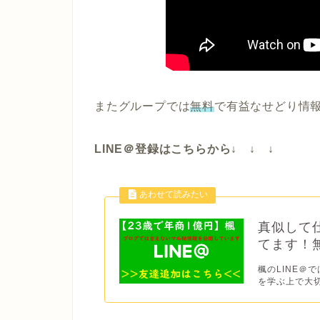
またグループでは
無料
で有益なせどり情
LINE＠登録はこちらから↓ ↓ ↓
真似して
てます！
楓のLINE＠
を学ぶ上で大切