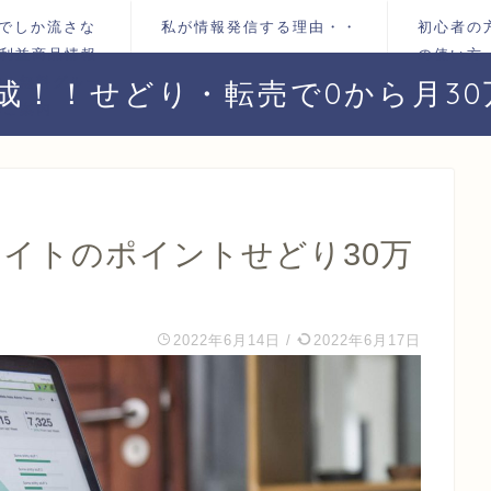
＠でしか流さな
私が情報発信する理由・・
初心者の
 利益商品情報
の使い方
す！無料グルー
達成！！せどり・転売で0から月3
のご案内
サイトのポイントせどり30万
2022年6月14日
/
2022年6月17日