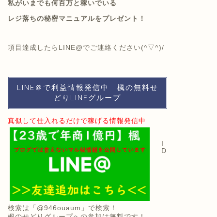
私がいまでも何百万と稼いでいる
レジ落ちの秘密マニュアルをプレゼント！
項目達成したらLINE@でご連絡ください(^▽^)/
LINE＠で利益情報発信中 楓の無料せ
どりLINEグループ
真似して仕入れるだけで稼げる情報発信中
I
D
検索は
「@946ouaum」で検索！
楓のせどりグループへの参加は無料です！