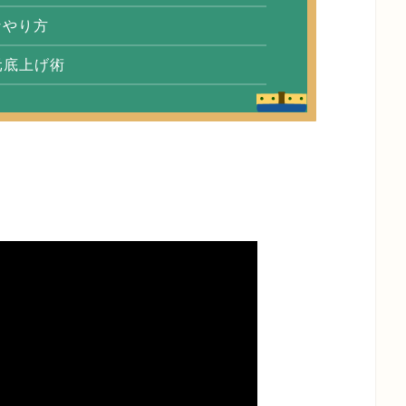
なやり方
元底上げ術