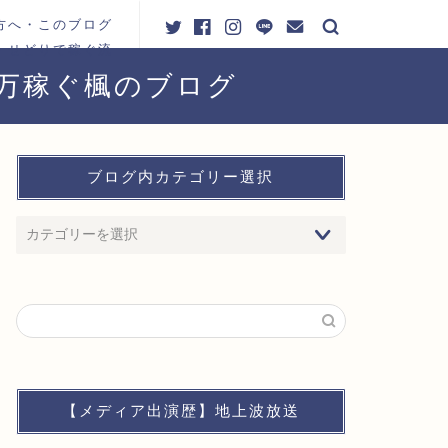
方へ・このブログ
・せどりで稼ぐ流
れ
0万稼ぐ楓のブログ
ブログ内カテゴリー選択
【メディア出演歴】地上波放送