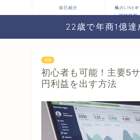
自己紹介
楓のLINE
い極秘情報
お届けしま
22歳で年商1億
プへ
電脳
初心者も可能！主要5
円利益を出す方法