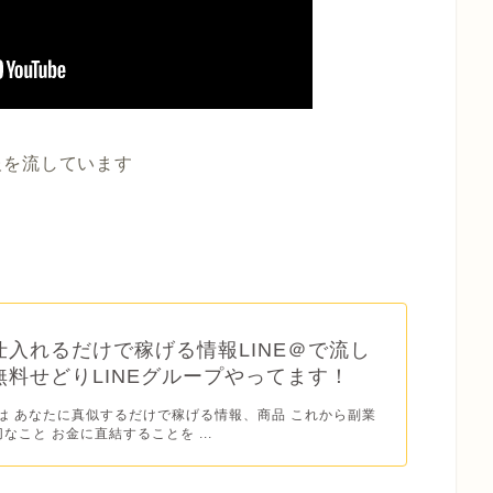
報を流しています
仕入れるだけで稼げる情報LINE＠で流し
無料せどりLINEグループやってます！
では あなたに真似するだけで稼げる情報、商品 これから副業
なこと お金に直結することを ...