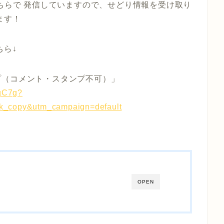
ちらで
発信していますので、せどり情報を受け取り
ます！
ちら↓
プ（コメント・スタンプ不可）」
xqC7g?
nk_copy&utm_campaign=default
OPEN