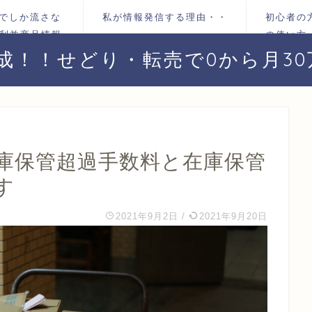
＠でしか流さな
私が情報発信する理由・・
初心者の
 利益商品情報
の使い方
す！無料グルー
達成！！せどり・転売で0から月3
のご案内
A在庫保管超過手数料と在庫保管
す
2021年9月2日
/
2021年9月20日