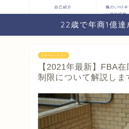
自己紹介
楓のLINE
い極秘情報
お届けしま
22歳で年商1億
プへ
セラーセントラル
【2021年最新】FB
制限について解説しま