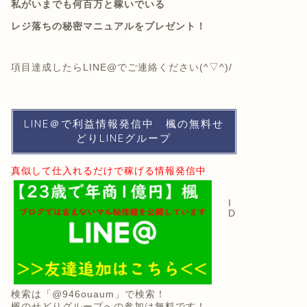
私がいまでも何百万と稼いでいる
レジ落ちの秘密マニュアルをプレゼント！
項目達成したらLINE@でご連絡ください(^▽^)/
LINE＠で利益情報発信中 楓の無料せ
どりLINEグループ
真似して仕入れるだけで稼げる情報発信中
I
D
検索は
「@946ouaum」で検索！
楓のせどりグループへの参加は無料です！