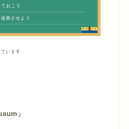
しておこう
を改善させよう
しています
uaum」