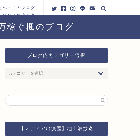
方へ・このブログ
・せどりで稼ぐ流
れ
0万稼ぐ楓のブログ
ブログ内カテゴリー選択
【メディア出演歴】地上波放送