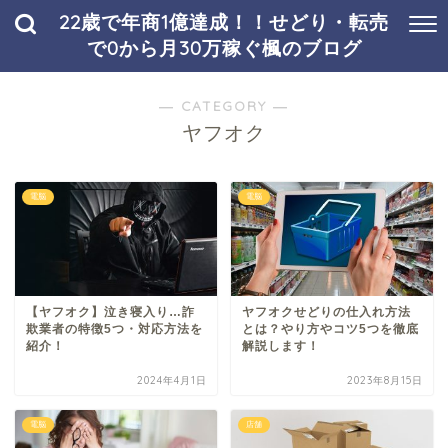
22歳で年商1億達成！！せどり・転売
で0から月30万稼ぐ楓のブログ
― CATEGORY ―
ヤフオク
電脳
電脳
【ヤフオク】泣き寝入り…詐
ヤフオクせどりの仕入れ方法
欺業者の特徴5つ・対応方法を
とは？やり方やコツ5つを徹底
紹介！
解説します！
2024年4月1日
2023年8月15日
電脳
店舗