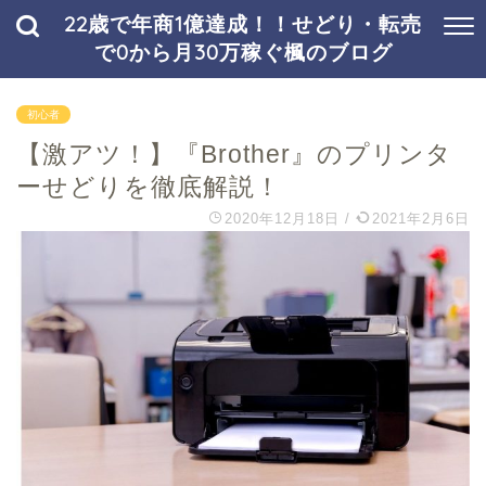
22歳で年商1億達成！！せどり・転売
で0から月30万稼ぐ楓のブログ
初心者
【激アツ！】『Brother』のプリンタ
ーせどりを徹底解説！
2020年12月18日
/
2021年2月6日