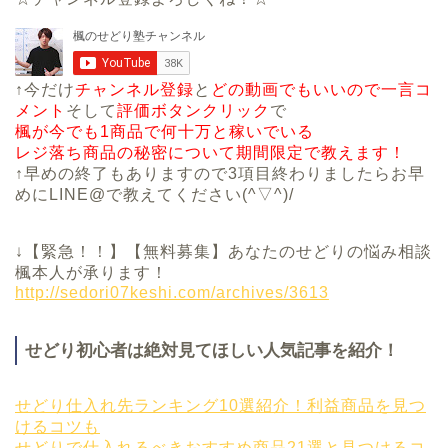
↑今だけ
チャンネル登録
と
どの動画でもいいので一言コ
メント
そして
評価ボタンクリック
で
楓が今でも1商品で何十万と稼いでいる
レジ落ち商品の秘密について期間限定で教えます！
↑早めの終了もありますので3項目終わりましたらお早
めにLINE@で教えてください(^▽^)/
↓【緊急！！】【無料募集】あなたのせどりの悩み相談
楓本人が承ります！
http://sedori07keshi.com/archives/3613
せどり初心者は絶対見てほしい人気記事を紹介！
せどり仕入れ先ランキング10選紹介！利益商品を見つ
けるコツも
せどりで仕入れるべきおすすめ商品21選と見つけるコ