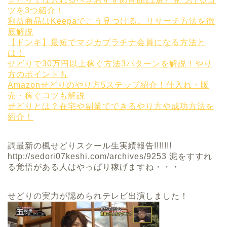
ツを3つ紹介！
利益商品はKeepaでこう見つける。リサーチ方法を徹
底解説
【ドンキ】最短でマジカプラチナ会員になる方法と
は！
せどりで30万円以上稼ぐ方法3パターンを解説！やり
方のポイントも
Amazonせどりのやり方5ステップ紹介！仕入れ・販
売・稼ぐコツも解説
せどりとは？在宅や副業でできるやり方や成功方法を
紹介！
調最新の楓せどりスクール生実績報告!!!!!!!
http://sedori07keshi.com/archives/9253 泥をすすれ
る覚悟がある人はやっぱり稼げますね・・・
せどりの実力が認められテレビ出演しました！