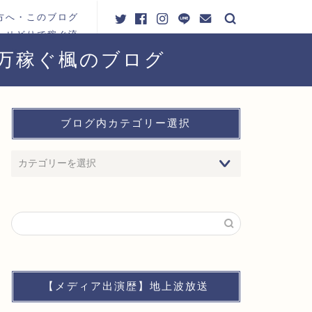
方へ・このブログ
・せどりで稼ぐ流
れ
0万稼ぐ楓のブログ
ブログ内カテゴリー選択
【メディア出演歴】地上波放送