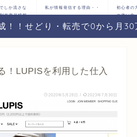
＠でしか流さな
私が情報発信する理由・・
初心者の
 利益商品情報
の使い方
す！無料グルー
達成！！せどり・転売で0から月3
のご案内
！LUPISを利用した仕入
2020年5月28日
/
2023年7月30日