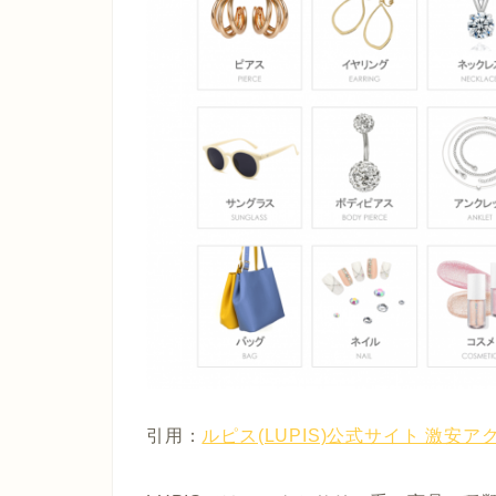
引用：
ルピス(LUPIS)公式サイト 激安