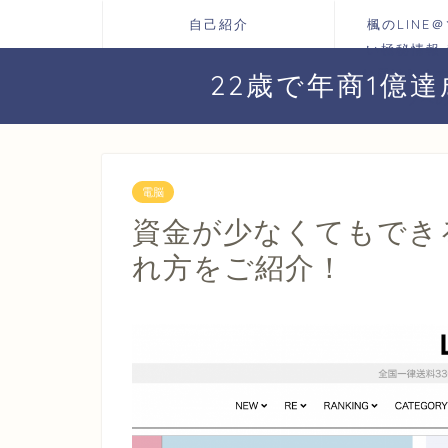
自己紹介
楓のLINE
い極秘情報
お届けしま
22歳で年商1億
プへ
電脳
資金が少なくてもできる
れ方をご紹介！