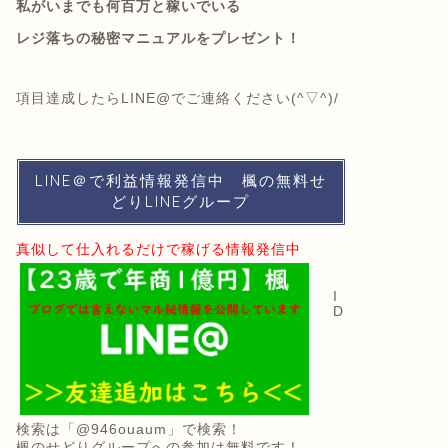
私がいまでも何百万と稼いでいる
レジ落ちの秘密マニュアルをプレゼント！
項目達成したらLINE@でご連絡ください(^▽^)/
LINE＠で利益情報発信中 楓の無料せ
どりLINEグループ
真似して仕入れるだけで稼げる情報発信中
I
D
検索は
「@946ouaum」で検索！
楓のせどりグループへの参加は無料です！