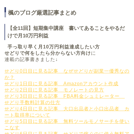
楓のブログ厳選記事まとめ
【全11回】短期集中講座 書いてあることをやるだ
けで月10万円利益
手っ取り早く月10万円利益達成したい方
せどりで何をしたら分からない方向け
に
連載の記事書きました↓
せどり0日目に見る記事 なぜせどりが副業一優秀なの
か？
せどり1日目に見る記事 Amazonアカウント作成
せどり2日目に見る記事 モノレートの見方
せどり3日目に見る記事 FBA料金シュミレーター
せどり手数料計算の仕方
せどり4日目に見る記事 大口出品者と小口出品者 カ
ート取得率について
せどり5日目に見る記事 無料ツールモノサーチを使い
こなす
せどり6日目に見る記事 せどりで稼ぐのに使う無料ア