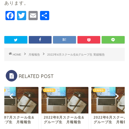
あります。
F
T
E
共
a
wi
m
有
c
tt
ai
e
er
l
b
HOME
月報報告
2022年4月スクール生&グループ生 実績報告
o
o
RELATED POST
k
報告
月報報告
月報報告
022年7月スクール生&
2022年8月スクール生&
2022年6月スクール
ループ生 月報報告
グループ生 月報報告
グループ生 月報報