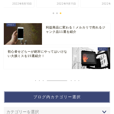
2022年8月10日
2022年9月11日
2022年7
利益商品に変わる！メルカリで売れるジ
ャンク品11選を紹介
初心者せどらーが絶対にやってはいけな
い大損ミスを15選紹介！
ブログ内カテゴリー選択