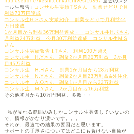
http://sedori07keshi.com/archives/10867
過去のスク
ール生報告↓
コンサル生実績T.Sさん 副業せどりで月
利益73万円達成
コンサル生H.Sさん実績紹介 副業せどりで月利益44
万円達成
1か月目から利益36万利益達成・・コンサル生H.Kさん
月利益24万利益、今月30万利益達成 コンサル生M.S
さん
コンサル生実績報告 I.Tさん 粗利100万越え
コンサル生 H.Yさん 副業2か月目20万利益 3か月
目45万利益
コンサル生 H.Hさん 副業1か月目から28万利益
コンサル生 N.Yさん 副業2か月目23万利益&外注化
コンサル生 A.Oさん 副業1か月目から33万利益
コンサル生 M.Yさん 2か月目から16万利益
その
他初月から10万円利益、多数・・
私が見れる範囲のみしかコンサル生募集していないの
で、情報がかなり濃いです。。。
それが、最速での結果の要因だと思います。
サポートの手厚さについてはどこにも負けない自負が