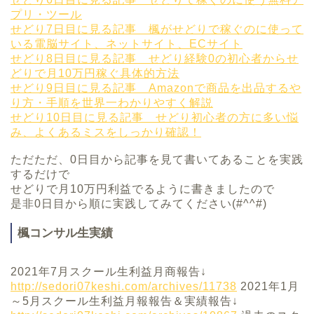
プリ・ツール
せどり7日目に見る記事 楓がせどりで稼ぐのに使って
いる電脳サイト、ネットサイト、ECサイト
せどり8日目に見る記事 せどり経験0の初心者からせ
どりで月10万円稼ぐ具体的方法
せどり9日目に見る記事 Amazonで商品を出品するや
り方・手順を世界一わかりやすく解説
せどり10日目に見る記事 せどり初心者の方に多い悩
み、よくあるミスをしっかり確認！
ただただ、0日目から記事を見て書いてあることを実践
するだけで
せどりで月10万円利益でるように書きましたので
是非0日目から順に実践してみてください(#^^#)
楓コンサル生実績
2021年7月スクール生利益月商報告↓
http://sedori07keshi.com/archives/11738
2021年1月
～5月スクール生利益月報報告＆実績報告↓