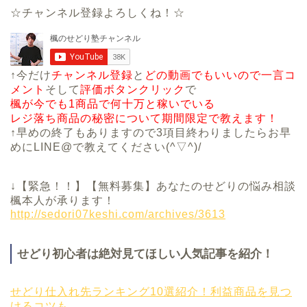
☆チャンネル登録よろしくね！☆
↑今だけ
チャンネル登録
と
どの動画でもいいので一言コ
メント
そして
評価ボタンクリック
で
楓が今でも1商品で何十万と稼いでいる
レジ落ち商品の秘密について期間限定で教えます！
↑早めの終了もありますので3項目終わりましたらお早
めにLINE@で教えてください(^▽^)/
↓【緊急！！】【無料募集】あなたのせどりの悩み相談
楓本人が承ります！
http://sedori07keshi.com/archives/3613
せどり初心者は絶対見てほしい人気記事を紹介！
せどり仕入れ先ランキング10選紹介！利益商品を見つ
けるコツも