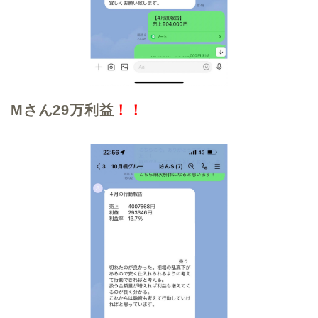
Mさん29万利益
！！