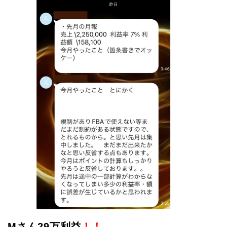
Mさん29万利益
！！