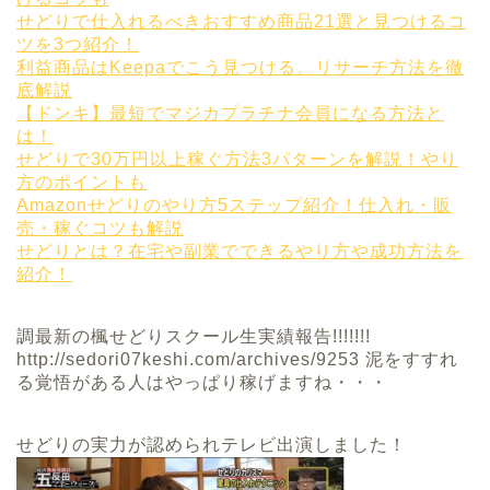
せどりで仕入れるべきおすすめ商品21選と見つけるコ
ツを3つ紹介！
利益商品はKeepaでこう見つける。リサーチ方法を徹
底解説
【ドンキ】最短でマジカプラチナ会員になる方法と
は！
せどりで30万円以上稼ぐ方法3パターンを解説！やり
方のポイントも
Amazonせどりのやり方5ステップ紹介！仕入れ・販
売・稼ぐコツも解説
せどりとは？在宅や副業でできるやり方や成功方法を
紹介！
調最新の楓せどりスクール生実績報告!!!!!!!
http://sedori07keshi.com/archives/9253 泥をすすれ
る覚悟がある人はやっぱり稼げますね・・・
せどりの実力が認められテレビ出演しました！