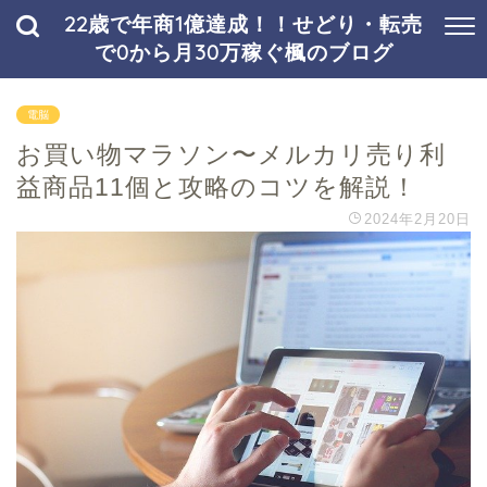
22歳で年商1億達成！！せどり・転売
で0から月30万稼ぐ楓のブログ
電脳
お買い物マラソン〜メルカリ売り利
益商品11個と攻略のコツを解説！
2024年2月20日