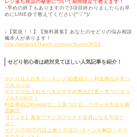
レジ落ち商品の秘密について期間限定で教えます！
↑早めの終了もありますので3項目終わりましたらお早
めにLINE@で教えてください(^▽^)/
↓【緊急！！】【無料募集】あなたのせどりの悩み相談
楓本人が承ります！
http://sedori07keshi.com/archives/3613
せどり初心者は絶対見てほしい人気記事を紹介！
せどり仕入れ先ランキング10選紹介！利益商品を見つ
けるコツも
せどりで仕入れるべきおすすめ商品21選と見つけるコ
ツを3つ紹介！
利益商品はKeepaでこう見つける。リサーチ方法を徹
底解説
【ドンキ】最短でマジカプラチナ会員になる方法と
は！
せどりで30万円以上稼ぐ方法3パターンを解説！やり
方のポイントも