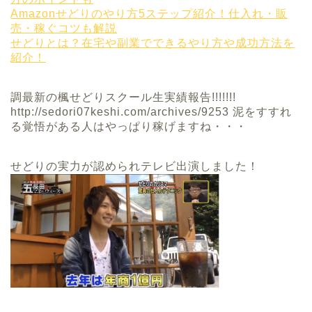
Amazonせどりのやり方5ステップ紹介！仕入れ・販
売・稼ぐコツも解説
せどりとは？在宅や副業でできるやり方や成功方法を
紹介！
調最新の楓せどりスクール生実績報告!!!!!!!
http://sedori07keshi.com/archives/9253 泥をすすれ
る覚悟がある人はやっぱり稼げますね・・・
せどりの実力が認められテレビ出演しました！