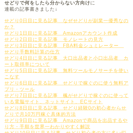
せどりで何をしたら分からない方向け
に
連載の記事書きました↓
せどり0日目に見る記事 なぜせどりが副業一優秀なの
か？
せどり1日目に見る記事 Amazonアカウント作成
せどり2日目に見る記事 モノレートの見方
せどり3日目に見る記事 FBA料金シュミレーター
せどり手数料計算の仕方
せどり4日目に見る記事 大口出品者と小口出品者 カ
ート取得率について
せどり5日目に見る記事 無料ツールモノサーチを使い
こなす
せどり6日目に見る記事 せどりで稼ぐのに使う無料ア
プリ・ツール
せどり7日目に見る記事 楓がせどりで稼ぐのに使って
いる電脳サイト、ネットサイト、ECサイト
せどり8日目に見る記事 せどり経験0の初心者からせ
どりで月10万円稼ぐ具体的方法
せどり9日目に見る記事 Amazonで商品を出品するや
り方・手順を世界一わかりやすく解説
せどり10日目に見る記事 せどり初心者の方に多い悩